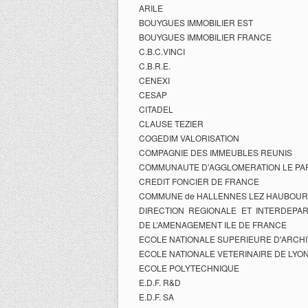
ARILE
BOUYGUES IMMOBILIER EST
BOUYGUES IMMOBILIER FRANCE
C.B.C.VINCI
C.B.R.E.
CENEXI
CESAP
CITADEL
CLAUSE TEZIER
COGEDIM VALORISATION
COMPAGNIE DES IMMEUBLES REUNIS
COMMUNAUTE D’AGGLOMERATION LE PAR
CREDIT FONCIER DE FRANCE
COMMUNE de HALLENNES LEZ HAUBOUR
DIRECTION REGIONALE ET INTERDEPA
DE L’AMENAGEMENT ILE DE FRANCE
ECOLE NATIONALE SUPERIEURE D'ARCHI
ECOLE NATIONALE VETERINAIRE DE LYO
ECOLE POLYTECHNIQUE
E.D.F. R&D
E.D.F. SA