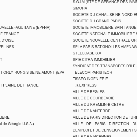
S.G.I.M (STE DE GERANCE DES IM
SIMCRA
SOCIETE DU CANAL SEINE-NORD 
SOCIETE DU GRAND PARIS
VELLE -AQUITAINE (EPFNA)
SOCIETE IMMOBILIERE SAINT ANGE
DE FRANCE
SOCIETE NATIONALE IMMOBILIERE S.
 D’OISE
SOCIETE NOUVELLE CENTRALE G
VELINES
SPLA PARIS BATIGNOLLES AMENA
STEELCASE S.A
T
SPIE CITRA IMMOBILIER
SYNDICAT DES TRANSPORTS D’ILE-
T ORLY RUNGIS SEINE AMONT (EPA
TELECOM PARISTECH
TISSEO INGENIERIE
T PLAINE DE FRANCE
T.R.EXPRESS
VILLE DE BEGLES
VILLE DE COURBEVOIE
VILLE DU KREMLIN-BICETRE
VILLE DE NANTERRE
LIERE
VILLE DE PARIS DIRECTION DE l’U
 de Géorgie U.S.A.)
VILLE DE PARIS DIRECTION 
L’EMPLOI ET DE L’ENSEIGNEMENT 
VILLE DE VINCENNES