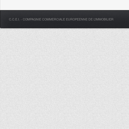
C.C.E.I. - COMPAGNIE COMMERCIALE EUROPEENNE DE L’IMMOBILIER