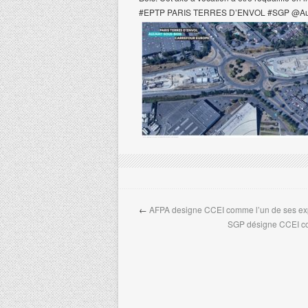
#EPTP PARIS TERRES D’ENVOL #SGP @Au
←
AFPA designe CCEI comme l’un de ses exp
SGP désigne CCEI co-t