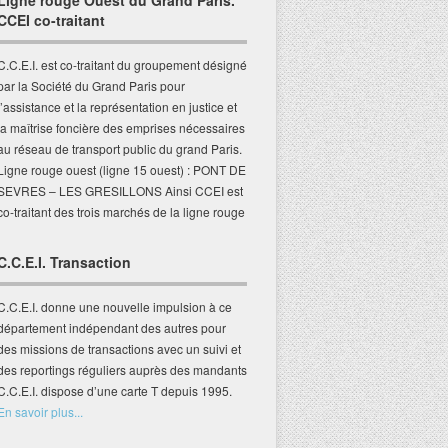
Ligne rouge Ouest du Grand Paris.
CCEI co-traitant
C.C.E.I. est co-traitant du groupement désigné
par la Société du Grand Paris pour
l’assistance et la représentation en justice et
la maîtrise foncière des emprises nécessaires
au réseau de transport public du grand Paris.
Ligne rouge ouest (ligne 15 ouest) : PONT DE
SEVRES – LES GRESILLONS Ainsi CCEI est
co-traitant des trois marchés de la ligne rouge
C.C.E.I. Transaction
C.C.E.I. donne une nouvelle impulsion à ce
département indépendant des autres pour
des missions de transactions avec un suivi et
des reportings réguliers auprès des mandants
C.C.E.I. dispose d’une carte T depuis 1995.
En savoir plus...