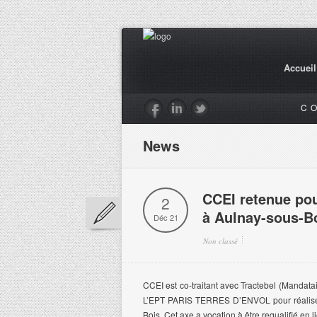
Accueil
C
News
CCEI retenue pou
2
à Aulnay-sous-B
Déc 21
Non classé
CCEI est co-traitant avec Tractebel (Mandat
L’EPT PARIS TERRES D’ENVOL pour réaliser 
Bois. Cet axe a vocation à être requalifié en