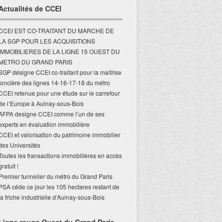
Actualités de CCEI
CCEI EST CO-TRAITANT DU MARCHE DE
LA SGP POUR LES ACQUISITIONS
IMMOBILIERES DE LA LIGNE 15 OUEST DU
METRO DU GRAND PARIS
SGP désigne CCEI co-traitant pour la maitrise
foncière des lignes 14-16-17-18 du métro
CCEI retenue pour une étude sur le carrefour
de l’Europe à Aulnay-sous-Bois
AFPA designe CCEI comme l’un de ses
experts en évaluation immobilière
CCEI et valorisation du patrimoine immobilier
des Universités
Toutes les transactions immobilières en accès
gratuit !
Premier tunnelier du métro du Grand Paris
PSA céde ce jour les 105 hectares restant de
la friche industrielle d’Aulnay-sous-Bois