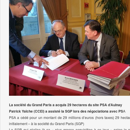
La société du Grand Paris a acquis 29 hectares du site PSA d’Aulnay
Patrick Yaïche (CCEI) a assisté la SGP lors des négociations avec PS
A
PSA a cédé pour un montant de 29 millions d’euros (hors taxes) 29 hectar
initialement – à la société du Grand Paris (SGP)
La SGP, qui réalise là sa « plus grosse acquisition à ce jour » selon le p