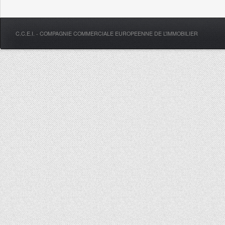
C.C.E.I. - COMPAGNIE COMMERCIALE EUROPEENNE DE L’IMMOBILIER