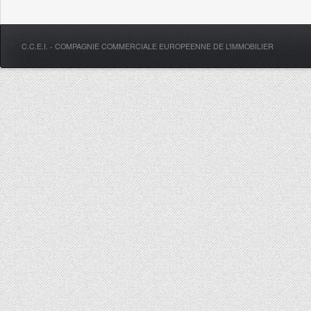
C.C.E.I. - COMPAGNIE COMMERCIALE EUROPEENNE DE L’IMMOBILIER