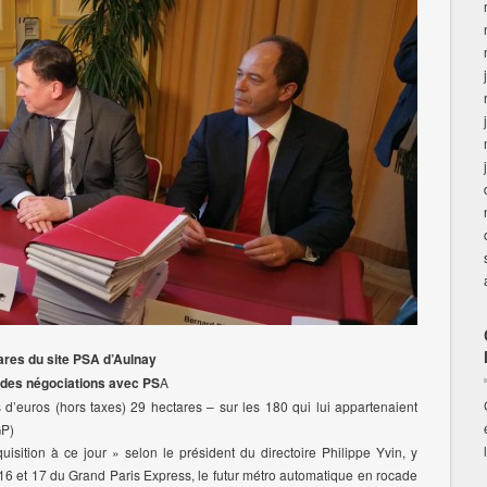
ares du site PSA d’Aulnay
s des négociations avec PS
A
d’euros (hors taxes) 29 hectares – sur les 180 qui lui appartenaient
GP)
isition à ce jour » selon le président du directoire Philippe Yvin, y
s 16 et 17 du Grand Paris Express, le futur métro automatique en rocade