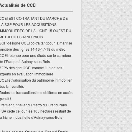
Actualités de CCEI
CCEI EST CO-TRAITANT DU MARCHE DE
LA SGP POUR LES ACQUISITIONS
IMMOBILIERES DE LA LIGNE 15 OUEST DU
METRO DU GRAND PARIS
SGP désigne CCEI co-traitant pour la maitrise
foncière des lignes 14-16-17-18 du métro
CCEI retenue pour une étude sur le carrefour
de l’Europe à Aulnay-sous-Bois
AFPA designe CCEI comme l’un de ses
experts en évaluation immobilière
CCEI et valorisation du patrimoine immobilier
des Universités
Toutes les transactions immobilières en accès
gratuit !
Premier tunnelier du métro du Grand Paris
PSA céde ce jour les 105 hectares restant de
la friche industrielle d’Aulnay-sous-Bois