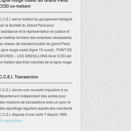
Ligne rouge Ouest du Grand Paris.
CCEI co-traitant
C.C.E.I. est co-traitant du groupement désigné
par la Société du Grand Paris pour
l’assistance et la représentation en justice et
la maîtrise foncière des emprises nécessaires
au réseau de transport public du grand Paris.
Ligne rouge ouest (ligne 15 ouest) : PONT DE
SEVRES – LES GRESILLONS Ainsi CCEI est
co-traitant des trois marchés de la ligne rouge
C.C.E.I. Transaction
C.C.E.I. donne une nouvelle impulsion à ce
département indépendant des autres pour
des missions de transactions avec un suivi et
des reportings réguliers auprès des mandants
C.C.E.I. dispose d’une carte T depuis 1995.
En savoir plus...