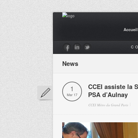
Accueil
C
News
CCEI assiste la 
1
PSA d’Aulnay
Mar 17
CCEI Métro du Grand Paris