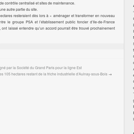
e contrôle centralisé et sites de maintenance.
ne autre partie du site.
ectares resteraient dès lors à « aménager et transformer en nouveau
ntre le groupe PSA et l’établissement public foncier d’Ile-de-France
, ont laissé entendre qu’un accord pourrait être trouvé prochainement
gné par la Société du Grand Paris pour la ligne Est
s 105 hectares restant de la friche industrielle d’Aulnay-sous-Bois
→