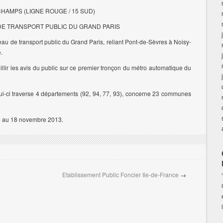
HAMPS (LIGNE ROUGE / 15 SUD)
DE TRANSPORT PUBLIC DU GRAND PARIS
eau de transport public du Grand Paris, reliant Pont-de-Sèvres à Noisy-
.
illir les avis du public sur ce premier tronçon du métro automatique du
ui-ci traverse 4 départements (92, 94, 77, 93), concerne 23 communes
re au 18 novembre 2013.
Etablissement Public Foncier Ile-de-France
→