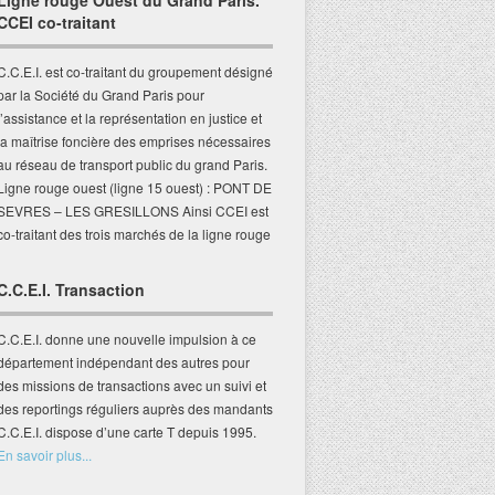
Ligne rouge Ouest du Grand Paris.
CCEI co-traitant
C.C.E.I. est co-traitant du groupement désigné
par la Société du Grand Paris pour
l’assistance et la représentation en justice et
la maîtrise foncière des emprises nécessaires
au réseau de transport public du grand Paris.
Ligne rouge ouest (ligne 15 ouest) : PONT DE
SEVRES – LES GRESILLONS Ainsi CCEI est
co-traitant des trois marchés de la ligne rouge
C.C.E.I. Transaction
C.C.E.I. donne une nouvelle impulsion à ce
département indépendant des autres pour
des missions de transactions avec un suivi et
des reportings réguliers auprès des mandants
C.C.E.I. dispose d’une carte T depuis 1995.
En savoir plus...