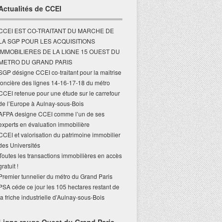
Actualités de CCEI
CCEI EST CO-TRAITANT DU MARCHE DE
LA SGP POUR LES ACQUISITIONS
IMMOBILIERES DE LA LIGNE 15 OUEST DU
METRO DU GRAND PARIS
SGP désigne CCEI co-traitant pour la maitrise
foncière des lignes 14-16-17-18 du métro
CCEI retenue pour une étude sur le carrefour
de l’Europe à Aulnay-sous-Bois
AFPA designe CCEI comme l’un de ses
experts en évaluation immobilière
CCEI et valorisation du patrimoine immobilier
des Universités
Toutes les transactions immobilières en accès
gratuit !
Premier tunnelier du métro du Grand Paris
PSA céde ce jour les 105 hectares restant de
la friche industrielle d’Aulnay-sous-Bois